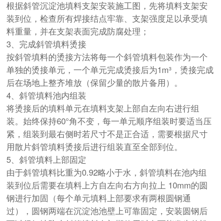
根据斜管沉淀池填料支架安装施工图，先将填料支架安
装到位，检查所有焊接结点牢靠、支架强度足以承受填
料重量，并在支架表面完成防腐处理；
3、完成斜管填料烫接
按斜管填料的烫接方法将每一个斜管填料包装作为一个
单独的烫接单元，一个单元完成烫接后为1m³，烫接完成
后在场地上整齐堆放（保留少量的散片备用）。
4、斜管填料池内组装
将烫接后的填料单元在填料支架上部自左向右进行组
装。始终保持60°角不变，每一单元顺序组装时要适当压
紧，组装到最右侧时若尺寸不是正合适，需要根据尺寸
用散片斜管填料烫接后进行组装直至全部到位。
5、斜管填料上部固定
由于斜管填料比重为0.92略小于水，斜管填料在池内组
装到位后需要在填料上方自左向右方向拉上 10mm的圆
钢进行加固（每个单元填料上部要求有两根圆钢通
过），圆钢两端在沉淀池池壁上可靠固定，安装圆钢后