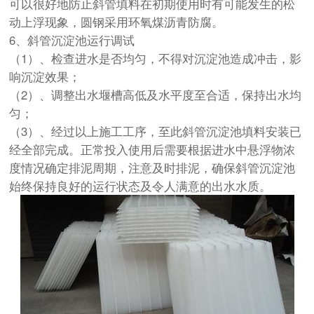
可以很好地防止斜管填料在初期使用时有可能发生的松
动上浮现象，圆钢采用环氧煤沥青防腐。
6、斜管沉淀池运行调试
（1）、检查进水是否均匀，不得对沉淀池造成冲击，影
响沉淀效果；
（2）、调整出水堰槽高低及水平度至合适，保持出水均
匀；
（3）、经过以上施工工序，至此斜管沉淀池填料安装已
经全部完成。正常投入使用后需要根据进水中悬浮物浓
度情况确定排泥周期，注意及时排泥，确保斜管沉淀池
始终保持良好的运行状态及令人满意的出水水质。